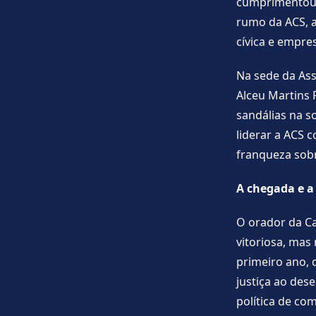
cumprimentou 
rumo da ACS, a
cívica e empres
Na sede da Ass
Alceu Martins 
sandálias na so
liderar a ACS 
franqueza sobr
A chegada e 
O orador da Ca
vitoriosa, mas
primeiro ano, 
justiça ao des
política de com