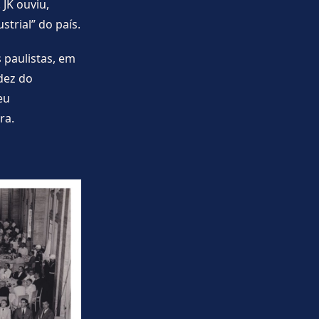
JK ouviu,
strial” do país.
 paulistas, em
dez do
eu
ra.