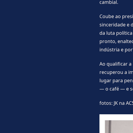
cambial.
Coube ao presi
sinceridade e 
da luta políti
pronto, enalte
indústria e po
Ao qualificar 
recuperou a im
lugar para pens
— o café — e s
fotos: JK na AC