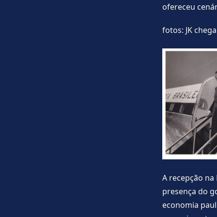
ofereceu cenár
fotos: JK cheg
A recepção na 
presença do go
economia pauli