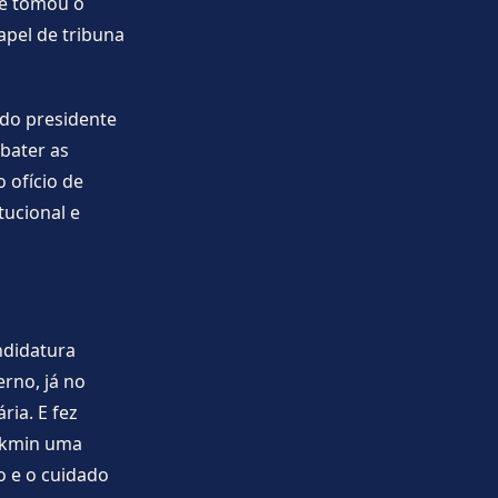
 e tomou o
apel de tribuna
 do presidente
bater as
o ofício de
tucional e
ndidatura
rno, já no
ria. E fez
Alkmin uma
to e o cuidado