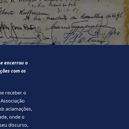
 e encerrou o
ações com os
be receber o
a Associação
sob aclamações,
ade, onde o
seu discurso,