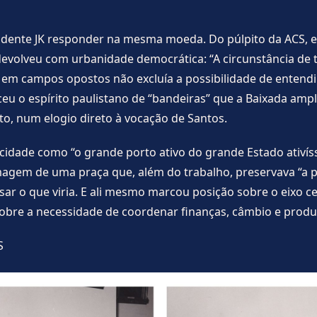
dente JK responder na mesma moeda. Do púlpito da ACS, e
devolveu com urbanidade democrática: “A circunstância de t
ca em campos opostos não excluía a possibilidade de entend
ceu o espírito paulistano de “bandeiras” que a Baixada amp
rto, num elogio direto à vocação de Santos.
a cidade como “o grande porto ativo do grande Estado ativíss
agem de uma praça que, além do trabalho, preservava “a p
ar o que viria. E ali mesmo marcou posição sobre o eixo cen
obre a necessidade de coordenar finanças, câmbio e produ
S