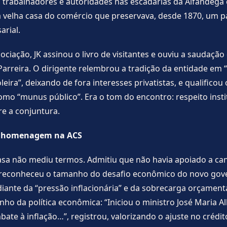
trabalhadores e autoridades nas escadarias da Alfândega
 velha casa do comércio que preservava, desde 1870, um p
arial.
ociação, JK assinou o livro de visitantes e ouviu a saudação
Parreira. O dirigente relembrou a tradição da entidade em “
leira”, deixando de fora interesses privatistas, e qualificou 
como “munus público”. Era o tom do encontro: respeito insti
e a conjuntura.
a homenagem na ACS
sa não mediu termos. Admitiu que não havia apoiado a ca
 reconheceu o tamanho do desafio econômico do novo gove
diante da “pressão inflacionária” e da sobrecarga orçamentá
enho da política econômica: “Iniciou o ministro José Maria 
bate à inflação…”, registrou, valorizando o ajuste no crédi