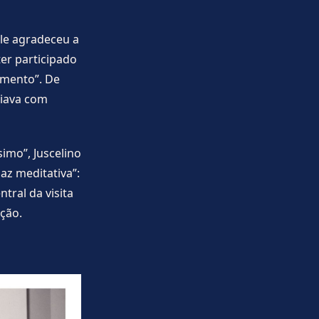
le agradeceu a
er participado
imento”. De
liava com
imo”, Juscelino
az meditativa”:
tral da visita
ção.