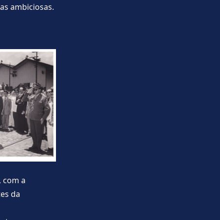
as ambiciosas.
, com a
tes da
o